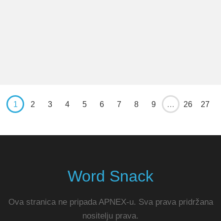
1
2
3
4
5
6
7
8
9
…
26
27
Word Snack
Ova stranica ne pripada APNEX-u. Sva prava pridržana
nositelju prava.