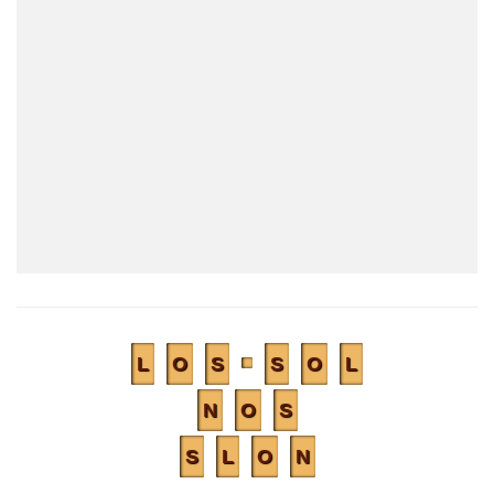
L
O
S
S
O
L
N
O
S
S
L
O
N