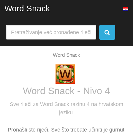
Word Snack
Word Snack
Word Snack - Nivo 4
Sve riječi za Word Snack razinu 4 na hrvatskom
jeziku.
Pronašli ste riječi. Sve što trebate učiniti je gurnuti