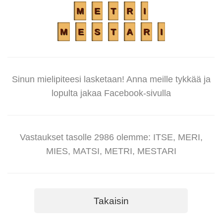
M
E
T
R
I
M
E
S
T
A
R
I
Sinun mielipiteesi lasketaan! Anna meille tykkää ja
lopulta jakaa Facebook-sivulla
Vastaukset tasolle 2986 olemme: ITSE, MERI,
MIES, MATSI, METRI, MESTARI
Takaisin