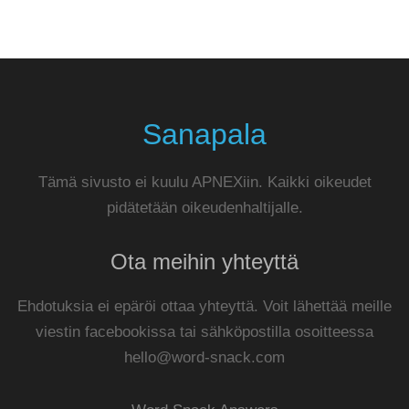
Sanapala
Tämä sivusto ei kuulu APNEXiin. Kaikki oikeudet
pidätetään oikeudenhaltijalle.
Ota meihin yhteyttä
Ehdotuksia ei epäröi ottaa yhteyttä. Voit lähettää meille
viestin facebookissa tai sähköpostilla osoitteessa
hello@word-snack.com