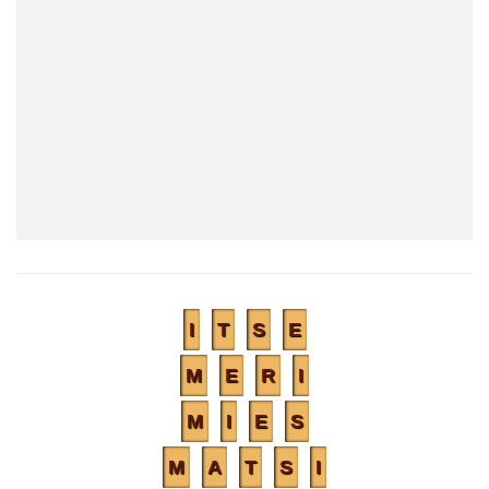
I
T
S
E
M
E
R
I
M
I
E
S
M
A
T
S
I