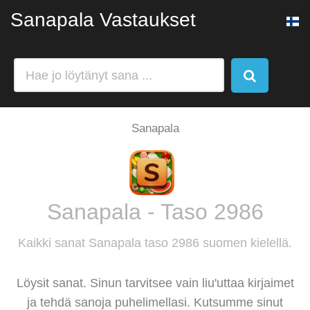
Sanapala Vastaukset
Sanapala
Sanapala - Taso 2986
Kaikki sanat Sanapala taso 2986 suomen kielellä.
Löysit sanat. Sinun tarvitsee vain liu'uttaa kirjaimet
ja tehdä sanoja puhelimellasi. Kutsumme sinut